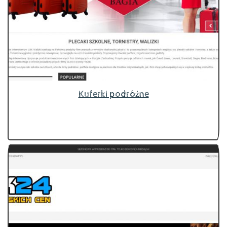
Kuferki podróżne