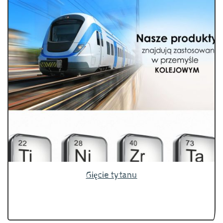
Gięcie tytanu