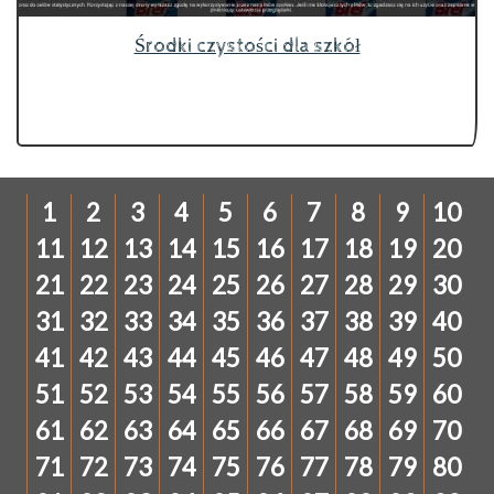
Środki czystości dla szkół
1
2
3
4
5
6
7
8
9
10
11
12
13
14
15
16
17
18
19
20
21
22
23
24
25
26
27
28
29
30
31
32
33
34
35
36
37
38
39
40
41
42
43
44
45
46
47
48
49
50
51
52
53
54
55
56
57
58
59
60
61
62
63
64
65
66
67
68
69
70
71
72
73
74
75
76
77
78
79
80