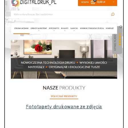
Fototapety drukowane ze zdjęcia