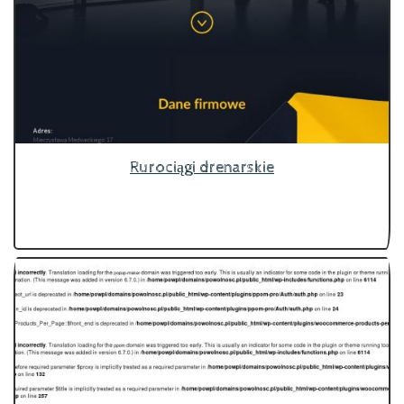
Rurociągi drenarskie