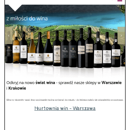
Hurtownia win - Warszawa