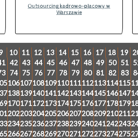
Outsourcing kadrowo-płacowy w
Warszawie
9
10
11
12
13
14
15
16
17
18
19
2
41
42
43
44
45
46
47
48
49
50
51
5
73
74
75
76
77
78
79
80
81
82
83
8
05
106
107
108
109
110
111
112
113
114
115
1
37
138
139
140
141
142
143
144
145
146
147
1
69
170
171
172
173
174
175
176
177
178
179
1
01
202
203
204
205
206
207
208
209
210
211
2
33
234
235
236
237
238
239
240
241
242
243
2
65
266
267
268
269
270
271
272
273
274
275
2