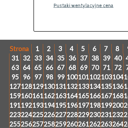
Pustaki wentylacyjne cena
Strona
1
2
3
4
5
6
7
8
31
32
33
34
35
36
37
38
39
40
63
64
65
66
67
68
69
70
71
72
95
96
97
98
99
100
101
102
103
104
1
127
128
129
130
131
132
133
134
135
136
1
159
160
161
162
163
164
165
166
167
168
1
191
192
193
194
195
196
197
198
199
200
2
223
224
225
226
227
228
229
230
231
232
2
255
256
257
258
259
260
261
262
263
264
2