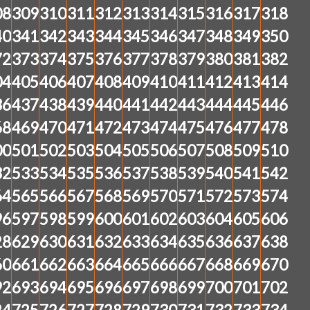
08
309
310
311
312
313
314
315
316
317
318
40
341
342
343
344
345
346
347
348
349
350
72
373
374
375
376
377
378
379
380
381
382
04
405
406
407
408
409
410
411
412
413
414
36
437
438
439
440
441
442
443
444
445
446
68
469
470
471
472
473
474
475
476
477
478
00
501
502
503
504
505
506
507
508
509
510
32
533
534
535
536
537
538
539
540
541
542
64
565
566
567
568
569
570
571
572
573
574
96
597
598
599
600
601
602
603
604
605
606
28
629
630
631
632
633
634
635
636
637
638
60
661
662
663
664
665
666
667
668
669
670
92
693
694
695
696
697
698
699
700
701
702