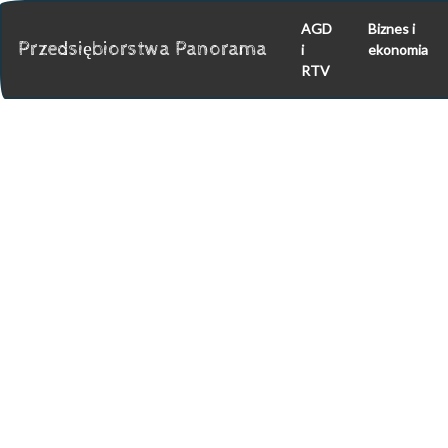
AGD
Biznes i
Przedsiębiorstwa Panorama
i
ekonomia
RTV