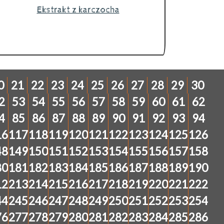
Ekstrakt z karczocha
0
21
22
23
24
25
26
27
28
29
30
2
53
54
55
56
57
58
59
60
61
62
4
85
86
87
88
89
90
91
92
93
94
16
117
118
119
120
121
122
123
124
125
126
48
149
150
151
152
153
154
155
156
157
158
80
181
182
183
184
185
186
187
188
189
190
12
213
214
215
216
217
218
219
220
221
222
44
245
246
247
248
249
250
251
252
253
254
76
277
278
279
280
281
282
283
284
285
286