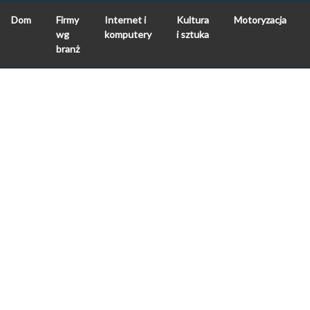
Dom
Firmy
Internet i
Kultura
Motoryzacja
wg
komputery
i sztuka
branż