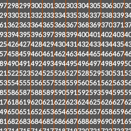
97
298
299
300
301
302
303
304
305
306
307
3
29
330
331
332
333
334
335
336
337
338
339
3
61
362
363
364
365
366
367
368
369
370
371
3
93
394
395
396
397
398
399
400
401
402
403
4
25
426
427
428
429
430
431
432
433
434
435
4
57
458
459
460
461
462
463
464
465
466
467
4
89
490
491
492
493
494
495
496
497
498
499
5
21
522
523
524
525
526
527
528
529
530
531
5
53
554
555
556
557
558
559
560
561
562
563
5
85
586
587
588
589
590
591
592
593
594
595
5
17
618
619
620
621
622
623
624
625
626
627
6
49
650
651
652
653
654
655
656
657
658
659
6
81
682
683
684
685
686
687
688
689
690
691
6